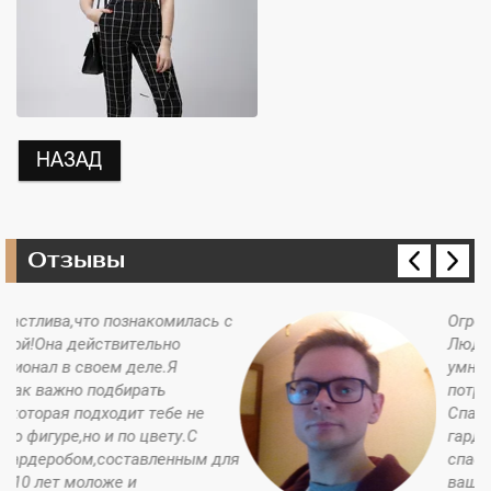
Отзывы
 с
Огромная благодарность
Людмиле!!! Профессиональный,
умный, тонкий человек с
потрясающим чувством вкуса!!!
Спасибо за подобранный
гардероб и за имидж!!! Большое
ля
спасибо за имидж-пособие, за
ваши советы и