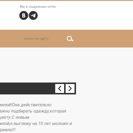
Мы в социальных сетях
милой!Она действительно
важно подбирать одежду,которая
 цвету.С новым
лой,я выгляжу на 10 лет моложе и
мила!!!