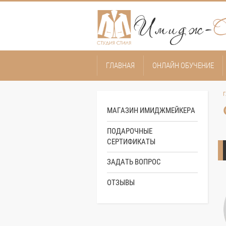
ГЛАВНАЯ
ОНЛАЙН ОБУЧЕНИЕ
Г
МАГАЗИН ИМИДЖМЕЙКЕРА
ПОДАРОЧНЫЕ
СЕРТИФИКАТЫ
ЗАДАТЬ ВОПРОС
одарить Людмилу за ее теплое участие в моем преображении.
ОТЗЫВЫ
у "Ваш индивидуальный стиль". Сомневалась в своей затее, но
лась настоящим мастером своего дела. Ее работа со мной
высила мою самооценку заставила по другому взглянуть на
деликатный и очень красивый человек. Начиналась работа