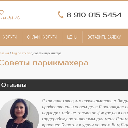
8 910 015 5454
УСЛУГИ
ОНЛАЙН УСЛУГИ
ЦЕНЫ
ОСТАВИТЬ ЗАЯВКУ
лавная
\
Гид по стилю
\ Советы парикмахера
Советы парикмахера
Отзывы
Я так счастлива,что познакомилась с Люд
профессионал в своем деле.Я поняла,как 
подходит тебе не только по фигуре,но и по
гардеробом,составленным для меня Людми
красивее.Счастья и удачи во всем Вам,Люд